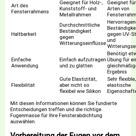
Geeignet für Holz-,
Geeignet für
Art des
Kunststoff- und
Arten von
Fensterrahmens
Metallrahmen
Fensterrah
Hervorragen
Durchschnittliche
Beständigke
Beständigkeit
Haltbarkeit
gegen UV-St
gegen
und
Witterungseinflüsse
Witterungse
Benötigt et
Einfache
Einfach aufzutragen
Übung für ei
Anwendung
und zu glätten
gleichmäßig
Ergebnis
Gute Elastizität,
Sehr flexible,
Flexibilität
aber nicht so
elastische
flexibel wie Silikon
Eigenschaft
Mit diesen Informationen können Sie fundierte
Entscheidungen treffen und die richtige
Fugenmasse für Ihre Fensterabdichtung
auswählen.
Vorbereitung der Fugen vor dem