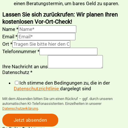
einen Beratungstermin, um bares Geld zu sparen.
Lassen Sie sich zurückrufen: Wir planen Ihren
kostenlosen Vor-Ort-Check!
Name
*
Email
*
Ort
*
Telefonnummer
*
Ihre Nachricht an uns
an
Datenschutz
*
Ihre
Ich stimme den Bedingungen zu, die in der
utm_medium
Datenschutzrichtlinie
dargelegt sind
Mit dem Absenden bitten Sie um einen Rückruf – ggf. durch unseren
automatischen KI-Telefonassistenten. Einzelheiten in unserer
Datenschutzerklärung
.
Jetzt absenden