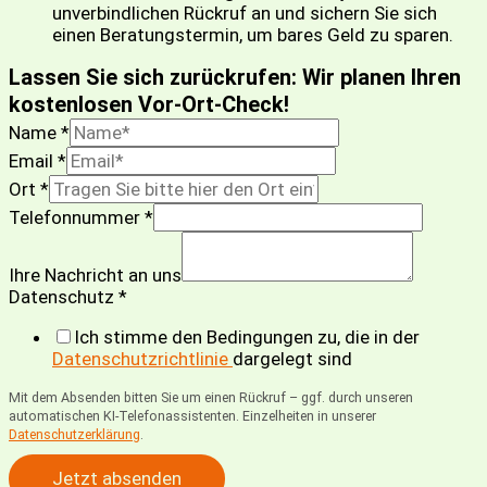
unverbindlichen Rückruf an und sichern Sie sich
einen Beratungstermin, um bares Geld zu sparen.
Lassen Sie sich zurückrufen: Wir planen Ihren
kostenlosen Vor-Ort-Check!
Name
*
Name
Email
*
Eintragung
Ort
*
Nachricht
Telefonnummer
*
Ihre Nachricht an uns
Datenschutz
*
Ich stimme den Bedingungen zu, die in der
Datenschutzrichtlinie
dargelegt sind
Mit dem Absenden bitten Sie um einen Rückruf – ggf. durch unseren
automatischen KI-Telefonassistenten. Einzelheiten in unserer
Datenschutzerklärung
.
Jetzt absenden