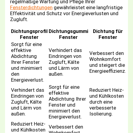
regelmäßige Wartung und Pflege Ihrer
Fensterdichtungen
gewährleistet eine langfristige
Effektivität und Schutz vor Energieverlusten und
Zugluft.
Dichtungsprofil
Dichtungsgummi
Dichtung für
Fenster
Fenster
Fenster
Sorgt für eine
effektive
Verhindert das
Verbessert den
Abdichtung
Eindringen von
Wohnkomfort
Ihrer Fenster
Zugluft, Kälte
und steigert die
und minimiert
und Lärm von
Energieeffizienz.
den
außen.
Energieverlust.
Sorgt für eine
Verhindert das
Reduziert Heiz-
effektive
Eindringen von
und Kühlkosten
Abdichtung Ihrer
Zugluft, Kälte
durch eine
Fenster und
und Lärm von
verbesserte
minimiert den
außen.
Isolierung.
Energieverlust.
Reduziert Heiz-
Verbessert den
und Kühlkosten
Wohnkomfort