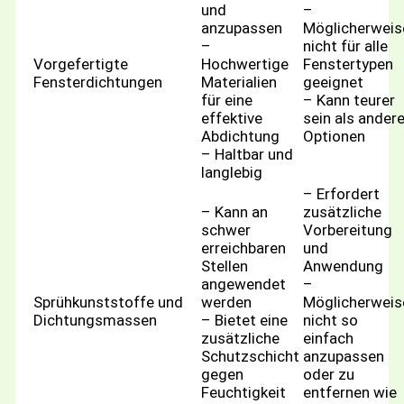
und
–
anzupassen
Möglicherweis
–
nicht für alle
Vorgefertigte
Hochwertige
Fenstertypen
Fensterdichtungen
Materialien
geeignet
für eine
– Kann teurer
effektive
sein als ander
Abdichtung
Optionen
– Haltbar und
langlebig
– Erfordert
– Kann an
zusätzliche
schwer
Vorbereitung
erreichbaren
und
Stellen
Anwendung
angewendet
–
Sprühkunststoffe und
werden
Möglicherweis
Dichtungsmassen
– Bietet eine
nicht so
zusätzliche
einfach
Schutzschicht
anzupassen
gegen
oder zu
Feuchtigkeit
entfernen wie