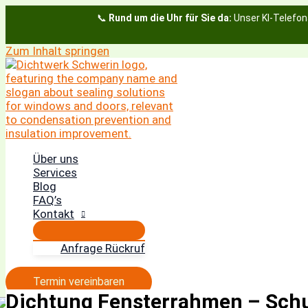
📞
Rund um die Uhr für Sie da:
Unser KI-Telefon
Zum Inhalt springen
Über uns
Services
Blog
FAQ’s
Kontakt
Anfrage Rückruf
Termin vereinbaren
Dichtung Fensterrahmen – Schu