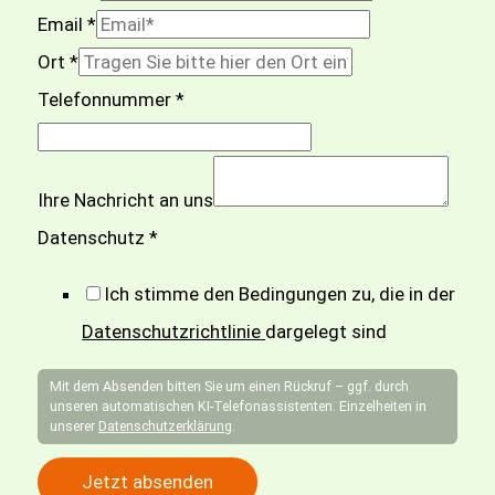
Email
*
Ort
*
Telefonnummer
*
T
Ihre Nachricht an uns
e
Datenschutz
*
l
e
Ich stimme den Bedingungen zu, die in der
f
Datenschutzrichtlinie
dargelegt sind
o
Mit dem Absenden bitten Sie um einen Rückruf – ggf. durch
n
unseren automatischen KI-Telefonassistenten. Einzelheiten in
unserer
Datenschutzerklärung
.
n
u
Jetzt absenden