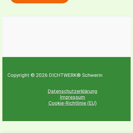
m
m
e
r
u
n
s
Copyright © 2026 DICHTWERK® Schwerin
E
m
Datenschutzerklärung
a
Impressum
Cookie-Richtlinie (EU)
i
l