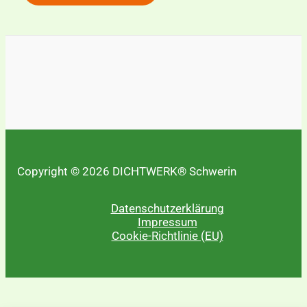
b
s
i
t
e
Copyright © 2026 DICHTWERK® Schwerin
Datenschutzerklärung
Impressum
Cookie-Richtlinie (EU)