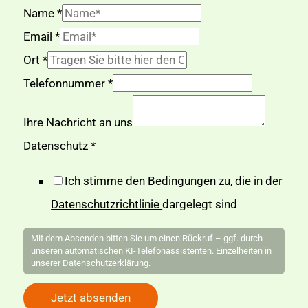
Name
*
g
Email
*
c
Ort
*
l
Telefonnummer
*
i
Ihre Nachricht an uns
d
Datenschutz
*
E
m
Ich stimme den Bedingungen zu, die in der
a
Datenschutzrichtlinie
dargelegt sind
i
Mit dem Absenden bitten Sie um einen Rückruf – ggf. durch
l
unseren automatischen KI-Telefonassistenten. Einzelheiten in
unserer
Datenschutzerklärung
.
W
e
Jetzt absenden