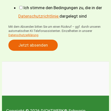
e
Ich stimme den Bedingungen zu, die in der
l
Datenschutzrichtlinie
dargelegt sind
e
Mit dem Absenden bitten Sie um einen Rückruf – ggf. durch unseren
f
automatischen KI-Telefonassistenten. Einzelheiten in unserer
Datenschutzerklärung
.
o
Jetzt absenden
n
n
u
m
m
e
r
N
Copyright © 2026 DICHTWERK® Schwerin