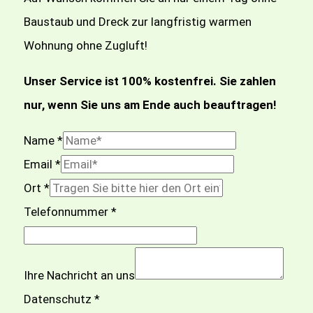
Baustaub und Dreck zur langfristig warmen
Wohnung ohne Zugluft!
Unser Service ist 100% kostenfrei. Sie zahlen
nur, wenn Sie uns am Ende auch beauftragen!
Name
*
Email
*
g
Ort
*
c
Telefonnummer
*
l
i
Ihre Nachricht an uns
d
Datenschutz
*
T