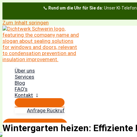
📞
Rund um die Uhr für Sie da:
Unser KI-Telefon
Zum Inhalt springen
Über uns
Services
Blog
FAQ’s
Kontakt
Anfrage Rückruf
Termin vereinbaren
Wintergarten heizen: Effiziente