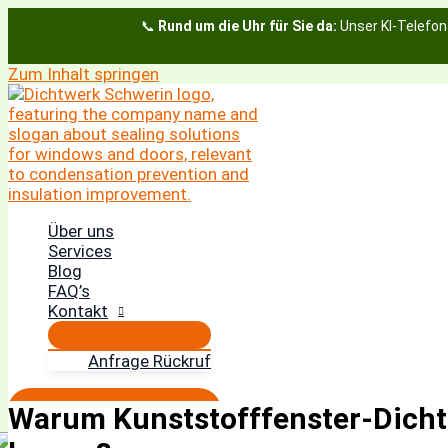
📞
Rund um die Uhr für Sie da:
Unser KI-Telefon
Zum Inhalt springen
Über uns
Services
Blog
FAQ’s
Kontakt
Anfrage Rückruf
Termin vereinbaren
Warum Kunststofffenster-Dicht